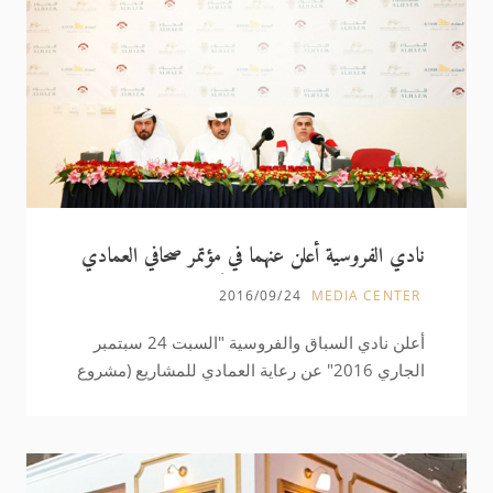
نادي الفروسية أعلن عنهما في مؤتمر صحافي العمادي
راع لجائزة جون لاجاردير وكأس العالم في باريس
2016/09/24
MEDIA CENTER
أعلن نادي السباق والفروسية "السبت 24 سبتمبر
الجاري 2016" عن رعاية العمادي للمشاريع (مشروع
الحزم) لشوط كأس العالم للخيل العربية الأصيلة