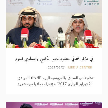
في مؤتمر صحافي حضره ناصر الكعبي والعمادي الحزم
راع لجائزة السيف الفضي لسمو الأمير
2021/02/21
MEDIA CENTER
نظم نادي السباق والفروسية اليوم "الثلاثاء الموافق
21 فبراير الجاري 2017" مؤتمرا صحافيا مع مشروع
الحزم (العمادي للمشاريع ) للإعلان عن تفاصيل رعاية
جائزة السيف الفضي لحضرة صاحب السمو أمير
البلاد المفدى