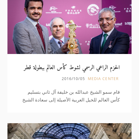
الحزم الراعي الرسمي لشوط كأس العالم ببطولة قطر
قوس النصر بفرنسا 2016
2016/10/05
MEDIA CENTER
قام سمو الشيخ عبدالله بن خليفة آل ثاني بتسليم
كأس العالم للخيل العربية الأصيلة إلى سعادة الشيخ
جوعان بن حمد آل ثاني رئيس اللجنة الأولمبية
القطرية بعد فوز الجواد (المرتجز) ملك الشقب
باللقب بعد حصد لقب الشوط الرابع للسباق الذي
أقيم أمس على مضمار شانتيه بفرنسا في ختام
مهرجان قطر قوس النصر، وتفوق المرتجز على جميع