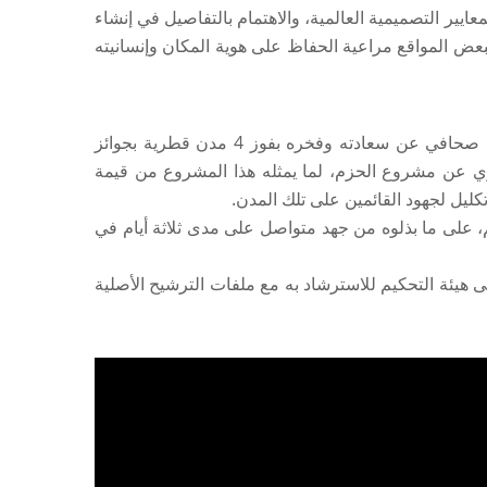
يير التصميمية العالمية، والاهتمام بالتفاصيل في إنشاء
لبعض المواقع مراعية الحفاظ على هوية المكان وإنسانيته
أعرب المهندس جمال مطر النعيمي مدير بلدية الدوحة ورئيس مجلس أمناء مؤسسة جائزة منظمة المدن العربية في تصريح صحافي عن سعادته وفخره بفوز 4 مدن قطرية بجوائز
اري عن مشروع الحزم، لما يمثله هذا المشروع من قيمة
كليل لجهود القائمين على تلك المدن.
يم، على ما بذلوه من جهد متواصل على مدى ثلاثة أيام في
ى هيئة التحكيم للاسترشاد به مع ملفات الترشيح الأصلية