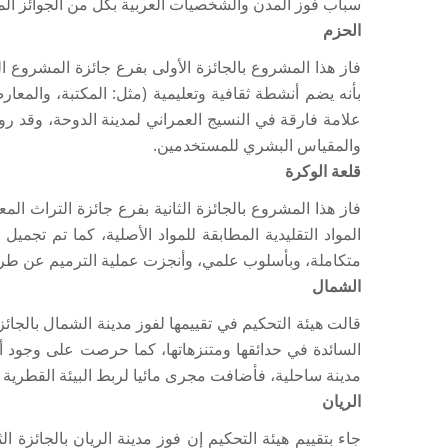
سباب فوز المدن والشخصيات العربية بكل من الجوائز المعمارية وجوائز تخضير وت
الحزم
فاز هذا المشروع بالجائزة الأولى بفرع جائزة المشروع ا
بأنه يضم أنشطة ثقافية وتعليمية (مثل: المكتبة، والمعا
علامة فارقة في النسيج العمراني لمدينة الدوحة، وقد ر
والمقياس البشري للمستخدمين.
قلعة الوكرة
فاز هذا المشروع بالجائزة الثانية بفرع جائزة التراث ال
المواد التقليدية المطابقة للمواد الأصلية، كما تم تجم
متكاملة، وبأسلوب علمي، وأنجزت عملية الترميم عن طريق
الشمال
قالت هيئة التحكيم في تقييمها لفوز مدينة الشمال بالجائز
السائدة في حدائقها ومتنزهاتها، كما حرصت على وجود ألع
مدينة ساحلية، فأضافت مجرى مائيا لربط البيئة القطرية ب
الريان
جاء بتقييم هيئة التحكيم إن فوز مدينة الريان بالجائزة 