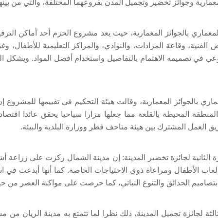
جميل المدن بفروعهما المختلفة، والتي من بينها 4 مدن قطرية هي: الدوحة والوكرة والشمال والريا
لمعماري بالجوائز المعمارية، حيث يعد مشروع الحزم أحد أماكن الترف
رض الفنية، وقاعة المزادات، والنوادي، والمراكز التعليمية للأطفال
وعي في تصميمه الاهتمام بالتفاصيل واستخدام أفضل المواد. ويشكل ا
معماري بالجوائز المعمارية، وقالت هيئة التحكيم في تقييمها للمشروع إ
يل المنطقة المحيطة بالقلعة مما جعلها مزارا سياحيا يحقق عائدا اقتص
 العمل المشترك بين هيئة متاحف قطر ووزارة البلدية والبيئة.
ة الثانية لجائزة تخضير المدينة: إن مدينة الشمال ركزت على زراعة أشجا
اب الأطفال ومراعاة ذوي الاحتياجات الخاصة. كما أنها أبدعت في است
تصاميم الحدائق والتنوع النباتي، كما حرصت على مواكبة العصر من حيث ا
الثالثة لجائزة تجميل المدينة، ذلك نظرا لما تتمتع به مدينة الريان م