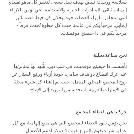
بسلاسة ورسالة تنبض بهدف نبيل يسعى لتغيير كل ماهو تقليدي
إلى استثنائي بالمبادرات الخيرية والاستدامة. نحن نؤمن بالازياء
التي تتتجاوز ماوراء العطاء، حيث يحكي كل خيط قصة تأثير
إيجابي. مرحباً بكم في عالمنا حيث كل خطوة تُحدث فرقاً -
مرحباً بكم في ذا جيفينج موفمينت.
نحن صناعةمحلية
تأسست ذا جيفينج موفمينت في قلب دبي، ‎شُّهد لها بمثابرتها
على ترك انطباع ذو هدف سامي، جودة أزياء ورفع الستار عن
روح المجتمع المحلي المذهل، حيث تم إنشاء كل شيء محليًا
في الإمارات العربية المتحدة، من التوريد إلى الإنتاج.
حركتنا هي العطاء للمجتمع
نحن نؤمن بقوة العطاء للمجتمع التي هي منبع إلهامنا، مع كل
عملية شراء نقوم بالتبرع بقيمة 4 دولار لدعم الأطفال