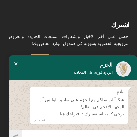
اشترك
احصل على آخر الأخبار وإشعارات المنتجات الجديدة والعروض
الترويجية الحصرية بسهولة في صندوق الوارد الخاص بك!
×
الحزم
الردود فورية على المحادثة
الحزم
يرجى الضغط هنا لإبداء تقييمك
على جوجل
شكراً لتواصلكم مع الحزم على تطبيق الواتس آب،
الوجهة الأفخم في العالم!
يرجى كتابة استفسارك / اقتراحك هنا
12:44 م