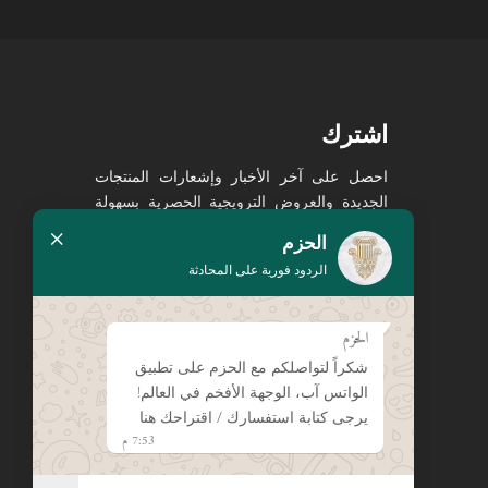
اشترك
احصل على آخر الأخبار وإشعارات المنتجات
الجديدة والعروض الترويجية الحصرية بسهولة
×
في صندوق الوارد الخاص بك!
الحزم
الردود فورية على المحادثة
الحزم
شكراً لتواصلكم مع الحزم على تطبيق
الواتس آب، الوجهة الأفخم في العالم!
يرجى الضغط هنا لإبداء تقييمك
يرجى كتابة استفسارك / اقتراحك هنا
على جوجل
7:53 م