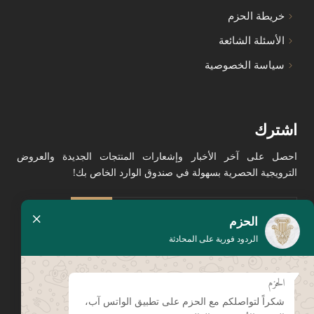
خريطة الحزم
الأسئلة الشائعة
سياسة الخصوصية
اشترك
احصل على آخر الأخبار وإشعارات المنتجات الجديدة والعروض
الترويجية الحصرية بسهولة في صندوق الوارد الخاص بك!
×
الحزم
الردود فورية على المحادثة
الحزم
يرجى الضغط هنا لإبداء تقييمك
على جوجل
شكراً لتواصلكم مع الحزم على تطبيق الواتس آب،